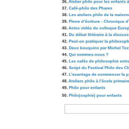
36.
Atelier philo pour les enfants à 
37.
Café-philo des Phares
38.
Les ateliers philo de la maternel
39.
Pierre d’écriture - Chronique d’
40.
Actes vidéo du colloque Europé
41.
Du débat littéraire à la discus
42.
Peut-on pratiquer la philosophie
43.
Deux bouquins par Michel Toz
44.
Qui sommes-nous ?
45.
Les cafés de philosophie entre p
46.
Script du Festival Philo des Cha
47.
L’avantage de commencer la phi
48.
Ateliers philo à l’école primaire
49.
Philo pour enfants
50.
Philo(sophie) pour enfants