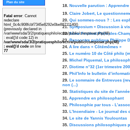
Plan du site
18.
Nouvelle parution : Apprendre 
19.
Claire Jobert, Le questionneme
Fatal error
: Cannot
20.
Qui sommes-nous ? : Les explic
redeclare
html_0c4c908fcbf7345e8292e0be88711140()
21.
Symposium « Discussion à visé
(previously declared in
22.
9ème Festival Philo-des-Champ
/var/www/sda/3/2/pratiquesphilo/ecrire/public/composer.php(48)
: eval()'d code:12) in
23.
Rencontre publique Philippe D
/var/www/sda/3/2/pratiquesphilo/ecrire/public/composer.php(48)
: eval()'d code
on line
24.
A lire dans « Côtémômes »
77
25.
Le numéro 10 de Côté philo (mar
26.
Michel Piquemal, La philosophie
27.
Diotime n°32 (1er trimestre 200
28.
Phil’Info le bulletin d’informati
29.
Le sommaire de Entrevues (re
non (...)
30.
Statistiques du site de l’anné
31.
Apprendre en philosophant
32.
Philosophie par tous - L’associ
33.
L’Incendiaire - Le journal des c
34.
Le site de Yannis Youlountas
35.
Discussions philosophiques p