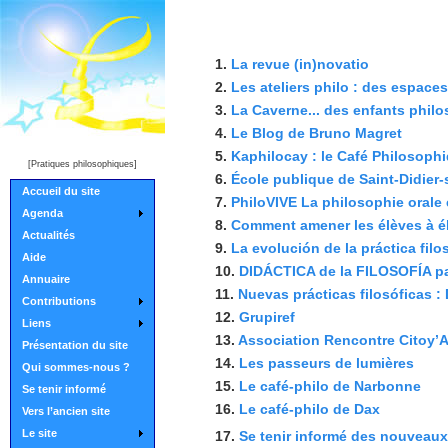
1.
La revue (in)novatio
2.
Les ateliers philo : des espaces 
3.
La Caverne... des enfants philos
4.
Le Blog de Bruno Magret
5.
Kaphilocay : le Café Philosop
[Pratiques philosophiques]
6.
École publique de Saint-Didier-
Accueil du site
7.
PhiloVIVE La philosophie orale 
Agenda
8.
Comment amener les élèves à éla
Actualités
9.
La evolución de la práctica filos
Aide
10.
DIDÁCTICA de la FILOSOFÍA par
Annuaire
11.
Nuevas prácticas filosóficas : D
Contributions
12.
Grupiref
Liens
13.
Association Rencontre Citoy’
Présentation du site
14.
Les passeurs de lumières
Qui sommes-nous ?
15.
Le café-philo de Narbonne
Se tenir informé
16.
Le café-philo de Dax
Vers l’ancien site
Le site
17.
Se tenir informé des nouveaux 