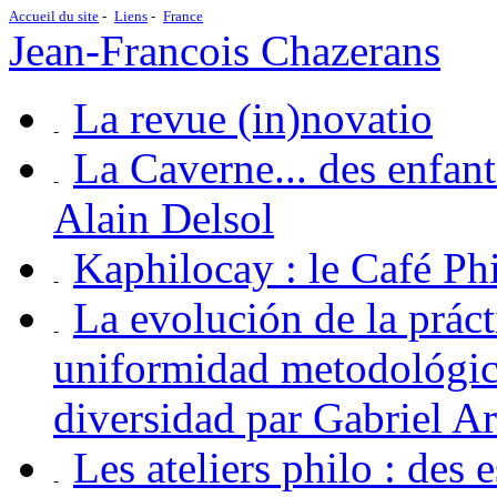
Accueil du site
Liens
France
Jean-Francois Chazerans
La revue (in)novatio
La Caverne... des enfan
Alain Delsol
Kaphilocay : le Café P
La evolución de la práct
uniformidad metodológica
diversidad par Gabriel A
Les ateliers philo : des 