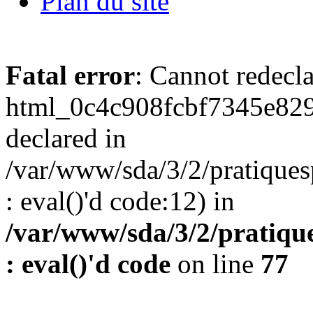
Plan du site
Fatal error
: Cannot redecl
html_0c4c908fcbf7345e829
declared in
/var/www/sda/3/2/pratiques
: eval()'d code:12) in
/var/www/sda/3/2/pratique
: eval()'d code
on line
77