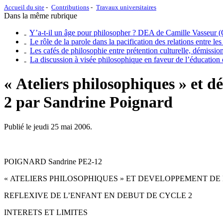
Accueil du site
Contributions
Travaux universitaires
Dans la même rubrique
Y’a-t-il un âge pour philosopher ? DEA de Camille Vasseur 
Le rôle de la parole dans la pacification des relations entr
Les cafés de philosophie entre prétention culturelle, démissio
La discussion à visée philosophique en faveur de l’éducation c
« Ateliers philosophiques » et d
2 par Sandrine Poignard
Publié le jeudi 25 mai 2006.
POIGNARD Sandrine PE2-12
« ATELIERS PHILOSOPHIQUES » ET DEVELOPPEMENT DE
REFLEXIVE DE L’ENFANT EN DEBUT DE CYCLE 2
INTERETS ET LIMITES