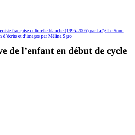
urgeoisie française culturelle blanche (1995-2005) par Loïg Le Sonn
on d’écrits et d’images par Mélina Sgro
ve de l’enfant en début de cycle