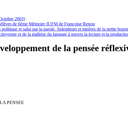
(Octobre 2003)
e les élèves de 6ème Mémoire IUFM de Françoise Renou
n politique et salut par la parole. Splendeurs et misères de la petite bo
itoyenne et de la maîtrise du langage à travers la lecture et la producti
éveloppement de la pensée réflexi
 LA PENSEE