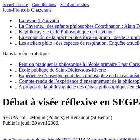
Accueil du site
Contributions
Sur d’autres sites
Jean-Francois Chazerans
La revue (in)novatio
La Caverne... des enfants philosophes Coordination : Alain D
Kaphilocay : le Café Philosophique de Cayenne
La evolución de la práctica filosófica en grupo : desde la un
Les ateliers philo : des espaces de respiration. Enquête actuell
Dans la même rubrique
Peut-on pratiquer la philosophie à l’école primaire ? par Chris
École publique de Saint-Didier-sous-Riverie
Expérience d’enseignement de la philosophie en baccalauréat p
Compte-rendu de l’expérience d’enseignement de la philosoph
A propos de la philosophicité des débats philosophiques en cl
Débat à visée réflexive en SEG
SEGPA coll J.Moulin (Poitiers) et Renaudot (St Benoit)
Publié le jeudi 20 avril 2006.
http://www.ac-poitiers.fr/meip/TELECHA/Acrobat/Innovat/PNI5/clg