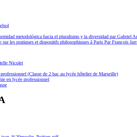
elsol
iformidad metodológica hacia el pluralismo y la diversidad par Gabriel A
e sur les pratiques et dispositifs philosophiques à Paris Par François Jar
telle Nicolet
rofessionnel (Classe de 2 bac au lycée hôtelier de Marseille)
ie en lycée professionnel
asse
PA
_jean_%20moulin_Poitiers.pdf