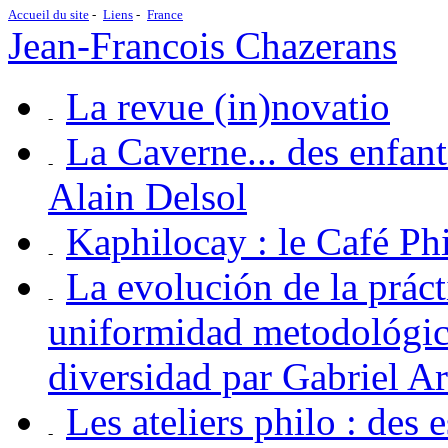
Accueil du site
Liens
France
Jean-Francois Chazerans
La revue (in)novatio
La Caverne... des enfan
Alain Delsol
Kaphilocay : le Café P
La evolución de la práct
uniformidad metodológica
diversidad par Gabriel A
Les ateliers philo : des 