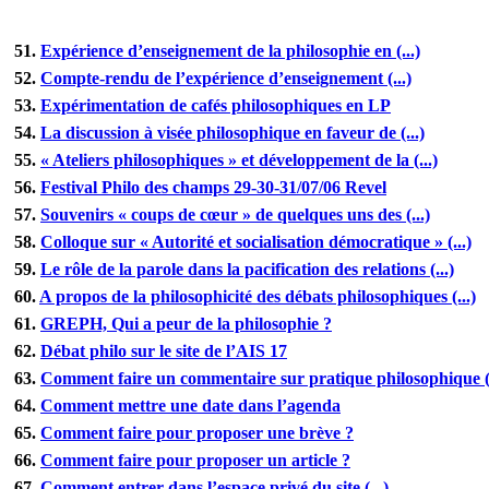
51.
Expérience d’enseignement de la philosophie en (...)
52.
Compte-rendu de l’expérience d’enseignement (...)
53.
Expérimentation de cafés philosophiques en LP
54.
La discussion à visée philosophique en faveur de (...)
55.
« Ateliers philosophiques » et développement de la (...)
56.
Festival Philo des champs 29-30-31/07/06 Revel
57.
Souvenirs « coups de cœur » de quelques uns des (...)
58.
Colloque sur « Autorité et socialisation démocratique » (...)
59.
Le rôle de la parole dans la pacification des relations (...)
60.
A propos de la philosophicité des débats philosophiques (...)
61.
GREPH, Qui a peur de la philosophie ?
62.
Débat philo sur le site de l’AIS 17
63.
Comment faire un commentaire sur pratique philosophique (.
64.
Comment mettre une date dans l’agenda
65.
Comment faire pour proposer une brève ?
66.
Comment faire pour proposer un article ?
67.
Comment entrer dans l’espace privé du site (...)