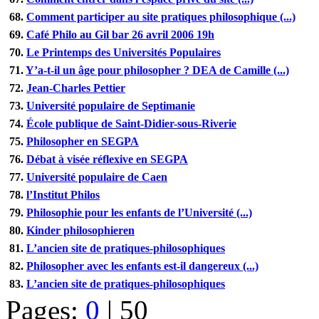
68.
Comment participer au site pratiques philosophique (...)
69.
Café Philo au Gil bar 26 avril 2006 19h
70.
Le Printemps des Universités Populaires
71.
Y’a-t-il un âge pour philosopher ? DEA de Camille (...)
72.
Jean-Charles Pettier
73.
Université populaire de Septimanie
74.
École publique de Saint-Didier-sous-Riverie
75.
Philosopher en SEGPA
76.
Débat à visée réflexive en SEGPA
77.
Université populaire de Caen
78.
l’Institut Philos
79.
Philosophie pour les enfants de l’Université (...)
80.
Kinder philosophieren
81.
L’ancien site de pratiques-philosophiques
82.
Philosopher avec les enfants est-il dangereux (...)
83.
L’ancien site de pratiques-philosophiques
Pages:
0
|
50