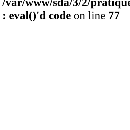
/var/www/sda/3/2/pratique
: eval()'d code
on line
77