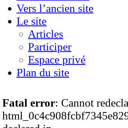
Vers l’ancien site
Le site
Articles
Participer
Espace privé
Plan du site
Fatal error
: Cannot redecl
html_0c4c908fcbf7345e829