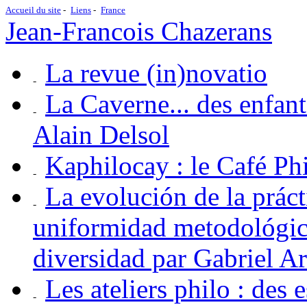
Accueil du site
Liens
France
Jean-Francois Chazerans
La revue (in)novatio
La Caverne... des enfan
Alain Delsol
Kaphilocay : le Café P
La evolución de la práct
uniformidad metodológica
diversidad par Gabriel A
Les ateliers philo : des 