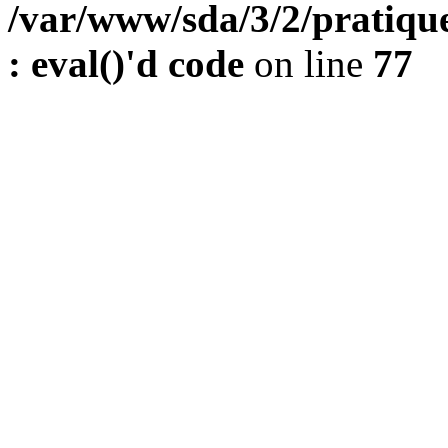
/var/www/sda/3/2/pratique
: eval()'d code
on line
77