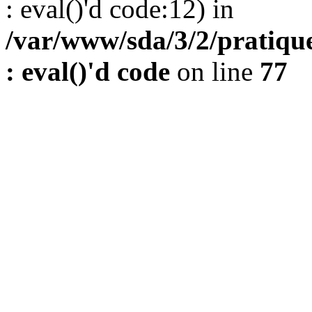
: eval()'d code:12) in
/var/www/sda/3/2/pratique
: eval()'d code
on line
77