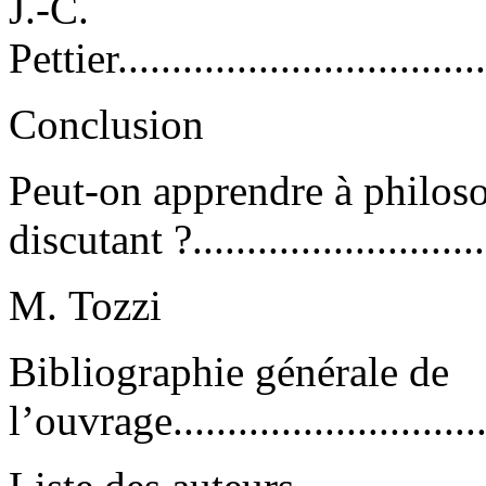
J.-C.
Pettier...................................
Conclusion
Peut-on apprendre à philos
discutant ?.............................
M. Tozzi
Bibliographie générale de
l’ouvrage...............................