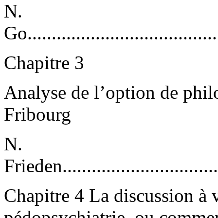
N.
Go........................................
Chapitre 3
Analyse de l’option de phil
Fribourg
N.
Frieden...................................
Chapitre 4 La discussion à 
pédopsychiatrie, ou comment 