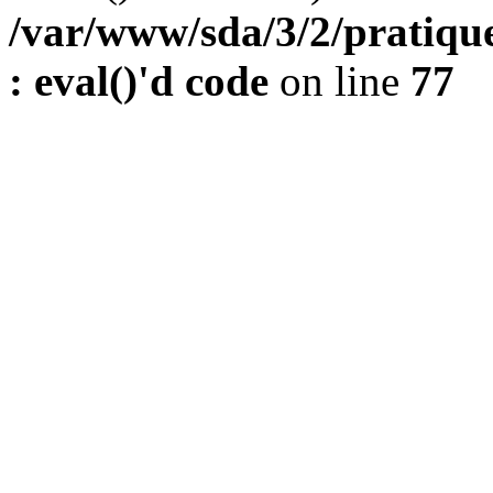
/var/www/sda/3/2/pratique
: eval()'d code
on line
77