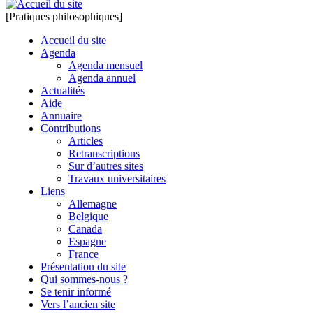
[Pratiques philosophiques]
Accueil du site
Agenda
Agenda mensuel
Agenda annuel
Actualités
Aide
Annuaire
Contributions
Articles
Retranscriptions
Sur d’autres sites
Travaux universitaires
Liens
Allemagne
Belgique
Canada
Espagne
France
Présentation du site
Qui sommes-nous ?
Se tenir informé
Vers l’ancien site