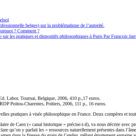
elsol
essionnelle belges) sur la problématique de l’autorité.
pourquoi ? Comment ?
e sur les pratiques et dispositifs philosophiques à Paris Par François Jar
i
Ed. Labor, Tournai, Belgique, 2006, 410 p.,17 euros.
 Poitou-Charentes, Poitiers, 2006, 111 p., 16 euros.
elles pratiques à visée philosophique en France. Deux compères et to
aire de Caen (« canal historique » précise-t-il), va nous décrire avec 
are qu’on y parfait les « ressources naturellement présentes dans l’âme 
l’examen dans la finesse du grain de l’atelier, mêlant étroitement semaine 