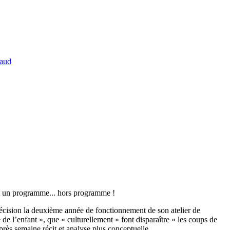
raud
ut un programme... hors programme !
précision la deuxième année de fonctionnement de son atelier de
de l’enfant », que « culturellement » font disparaître « les coups de
après semaine récit et analyse plus conceptuelle.