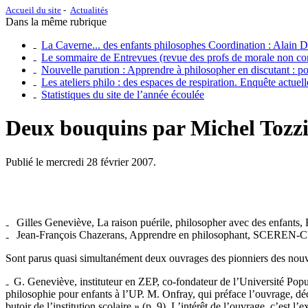
Accueil du site
Actualités
Dans la même rubrique
La Caverne... des enfants philosophes Coordination : Alain D
Le sommaire de Entrevues (revue des profs de morale non conf
Nouvelle parution : Apprendre à philosopher en discutant : 
Les ateliers philo : des espaces de respiration. Enquête actuell
Statistiques du site de l’année écoulée
Deux bouquins par Michel Tozz
Publié le mercredi 28 février 2007.
Gilles Geneviève, La raison puérile, philosopher avec des enfants, 
Jean-François Chazerans, Apprendre en philosophant, SCEREN-CRDP
Sont parus quasi simultanément deux ouvrages des pionniers des nouv
G. Geneviève, instituteur en ZEP, co-fondateur de l’Université Popul
philosophie pour enfants à l’UP. M. Onfray, qui préface l’ouvrage, décl
butoir de l’institution scolaire » (p. 9). L’intérêt de l’ouvrage, c’est 