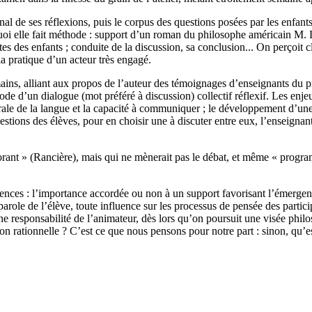
l de ses réflexions, puis le corpus des questions posées par les enfants,
 quoi elle fait méthode : support d’un roman du philosophe américain M. 
es des enfants ; conduite de la discussion, sa conclusion... On perçoit cl
la pratique d’un acteur très engagé.
ins, alliant aux propos de l’auteur des témoignages d’enseignants du 
hode d’un dialogue (mot préféré à discussion) collectif réflexif. Les enjeux
 orale de la langue et la capacité à communiquer ; le développement d’une
tions des élèves, pour en choisir une à discuter entre eux, l’enseignan
rant » (Rancière), mais qui ne mènerait pas le débat, et même « progra
nces : l’importance accordée ou non à un support favorisant l’émergence
 parole de l’élève, toute influence sur les processus de pensée des parti
s une responsabilité de l’animateur, dès lors qu’on poursuit une visée phi
n rationnelle ? C’est ce que nous pensons pour notre part : sinon, qu’es