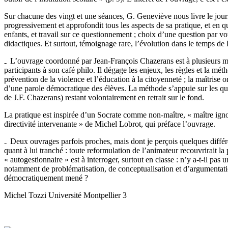
Sur chacune des vingt et une séances, G. Geneviève nous livre le journa
progressivement et approfondit tous les aspects de sa pratique, et en
enfants, et travail sur ce questionnement ; choix d’une question par vot
didactiques. Et surtout, témoignage rare, l’évolution dans le temps de 
L’ouvrage coordonné par Jean-François Chazerans est à plusieurs ma
participants à son café philo. Il dégage les enjeux, les règles et la mét
prévention de la violence et l’éducation à la citoyenneté ; la maîtrise
d’une parole démocratique des élèves. La méthode s’appuie sur les ques
de J.F. Chazerans) restant volontairement en retrait sur le fond.
La pratique est inspirée d’un Socrate comme non-maître, « maître igno
directivité intervenante » de Michel Lobrot, qui préface l’ouvrage.
Deux ouvrages parfois proches, mais dont je perçois quelques différe
quant à lui tranché : toute reformulation de l’animateur recouvrirait la
« autogestionnaire » est à interroger, surtout en classe : n’y a-t-il pa
notamment de problématisation, de conceptualisation et d’argumentatio
démocratiquement mené ?
Michel Tozzi Université Montpellier 3