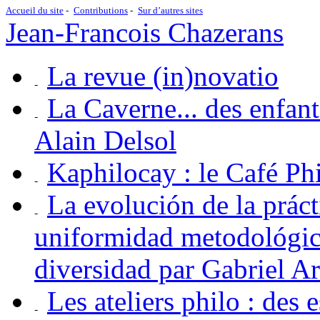
Accueil du site
Contributions
Sur d’autres sites
Jean-Francois Chazerans
La revue (in)novatio
La Caverne... des enfan
Alain Delsol
Kaphilocay : le Café P
La evolución de la práct
uniformidad metodológica
diversidad par Gabriel A
Les ateliers philo : des 