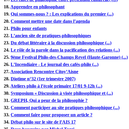
18.
Apprendre en philosophant
19.
Qui sommes-nous ? : Les explications du premier (...)
20.
Comment mettre une date dans l’agenda
21.
Philo pour enfants
22.
L’ancien site de pratiques-philosophiques
23.
Du débat littéraire à la discussion philosophique (...)
24.
Le rôle de la parole dans la pacification des relations (...)
25.
9ème Festival Philo-des-Champs Revel (Haute-Garonne) (...)
26.
L’Incendiaire - Le journal des cafés-philo (...)
27.
Association Rencontre Citoy’Aisne
28.
Diotime n°32 (1er trimestre 2007)
29.
Ateliers philo à l’école primaire 17/01 9-12h (...)
30.
Symposium « Discussion à visée philosophique et (...)
31.
GREPH, Qui a peur de la philosophie ?
32.
Comment participer au site pratiques philosophique (...)
33.
Comment faire pour proposer un article ?
34.
Débat philo sur le site de l’AIS 17