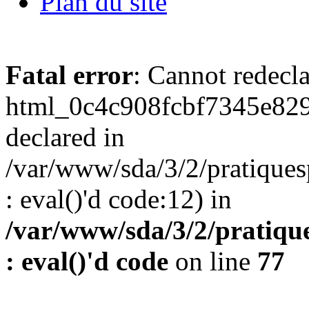
Plan du site
Fatal error
: Cannot redecl
html_0c4c908fcbf7345e829
declared in
/var/www/sda/3/2/pratiques
: eval()'d code:12) in
/var/www/sda/3/2/pratique
: eval()'d code
on line
77