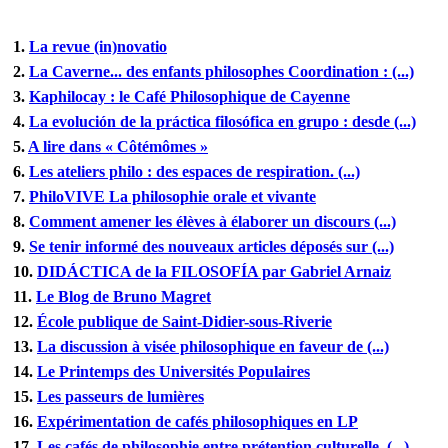
1.
La revue (in)novatio
2.
La Caverne... des enfants philosophes Coordination : (...)
3.
Kaphilocay : le Café Philosophique de Cayenne
4.
La evolución de la práctica filosófica en grupo : desde (...)
5.
A lire dans « Côtémômes »
6.
Les ateliers philo : des espaces de respiration. (...)
7.
PhiloVIVE La philosophie orale et vivante
8.
Comment amener les élèves à élaborer un discours (...)
9.
Se tenir informé des nouveaux articles déposés sur (...)
10.
DIDÁCTICA de la FILOSOFÍA par Gabriel Arnaiz
11.
Le Blog de Bruno Magret
12.
École publique de Saint-Didier-sous-Riverie
13.
La discussion à visée philosophique en faveur de (...)
14.
Le Printemps des Universités Populaires
15.
Les passeurs de lumières
16.
Expérimentation de cafés philosophiques en LP
17.
Les cafés de philosophie entre prétention culturelle, (...)