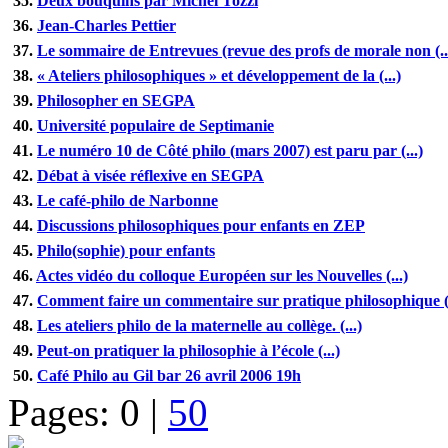
35.
Deux bouquins par Michel Tozzi
36.
Jean-Charles Pettier
37.
Le sommaire de Entrevues (revue des profs de morale non (..
38.
« Ateliers philosophiques » et développement de la (...)
39.
Philosopher en SEGPA
40.
Université populaire de Septimanie
41.
Le numéro 10 de Côté philo (mars 2007) est paru par (...)
42.
Débat à visée réflexive en SEGPA
43.
Le café-philo de Narbonne
44.
Discussions philosophiques pour enfants en ZEP
45.
Philo(sophie) pour enfants
46.
Actes vidéo du colloque Européen sur les Nouvelles (...)
47.
Comment faire un commentaire sur pratique philosophique (.
48.
Les ateliers philo de la maternelle au collège. (...)
49.
Peut-on pratiquer la philosophie à l’école (...)
50.
Café Philo au Gil bar 26 avril 2006 19h
Pages:
0
|
50