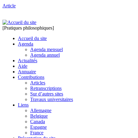
Article
[Pratiques philosophiques]
Accueil du site
Agenda
Agenda mensuel
Agenda annuel
Actualités
Aide
Annuaire
Contributions
Articles
Retranscriptions
Sur d’autres sites
Travaux universitaires
Liens
Allemagne
Belgique
Canada
Espagne
France