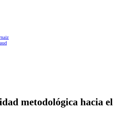
rnaiz
raud
midad metodológica hacia el