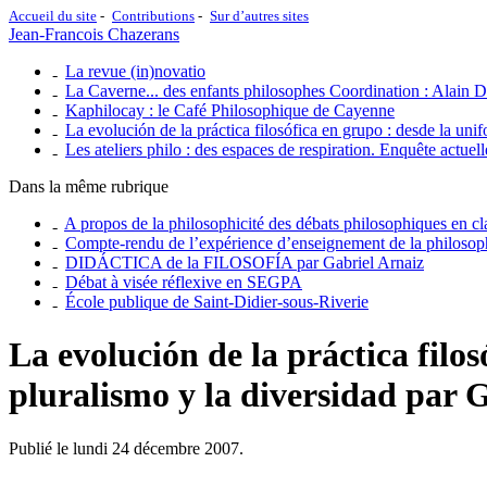
Accueil du site
Contributions
Sur d’autres sites
Jean-Francois Chazerans
La revue (in)novatio
La Caverne... des enfants philosophes Coordination : Alain D
Kaphilocay : le Café Philosophique de Cayenne
La evolución de la práctica filosófica en grupo : desde la un
Les ateliers philo : des espaces de respiration. Enquête actuell
Dans la même rubrique
A propos de la philosophicité des débats philosophiques en cl
Compte-rendu de l’expérience d’enseignement de la philosoph
DIDÁCTICA de la FILOSOFÍA par Gabriel Arnaiz
Débat à visée réflexive en SEGPA
École publique de Saint-Didier-sous-Riverie
La evolución de la práctica filo
pluralismo y la diversidad par 
Publié le lundi 24 décembre 2007.