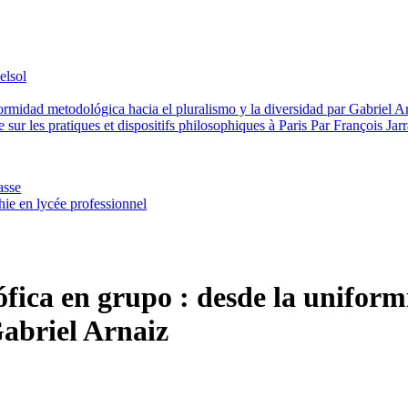
elsol
iformidad metodológica hacia el pluralismo y la diversidad par Gabriel A
e sur les pratiques et dispositifs philosophiques à Paris Par François Jar
asse
ie en lycée professionnel
sófica en grupo : desde la unifor
Gabriel Arnaiz