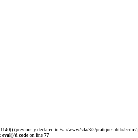
0() (previously declared in /var/www/sda/3/2/pratiquesphilo/ecrire/pu
 eval()'d code
on line
77