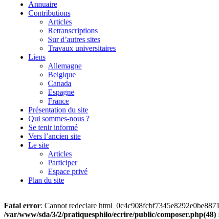
Annuaire
Contributions
Articles
Retranscriptions
Sur d’autres sites
Travaux universitaires
Liens
Allemagne
Belgique
Canada
Espagne
France
Présentation du site
Qui sommes-nous ?
Se tenir informé
Vers l’ancien site
Le site
Articles
Participer
Espace privé
Plan du site
Fatal error
: Cannot redeclare html_0c4c908fcbf7345e8292e0be8871114
/var/www/sda/3/2/pratiquesphilo/ecrire/public/composer.php(48) :