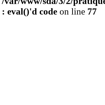
/var/www/sda/3/2/pratique
: eval()'d code
on line
77