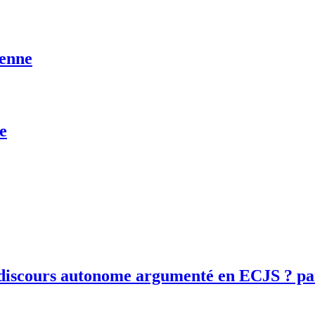
yenne
e
 discours autonome argumenté en ECJS ? p