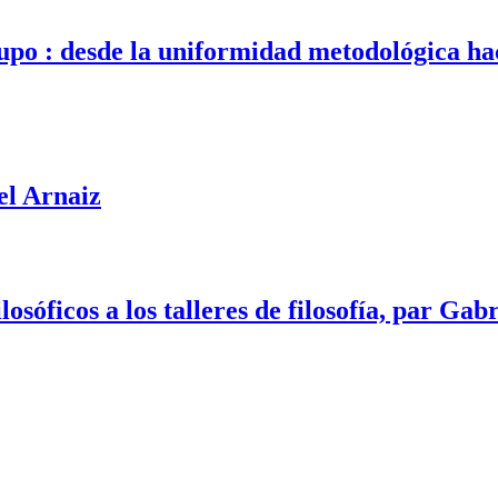
rupo : desde la uniformidad metodológica hac
l Arnaiz
ilosóficos a los talleres de filosofía, par Gab