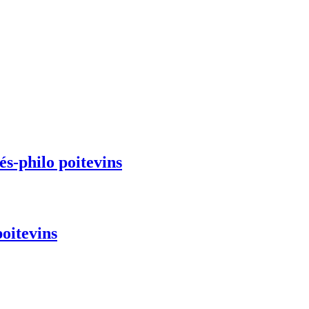
és-philo poitevins
poitevins